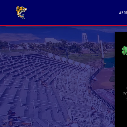
ABO
BO